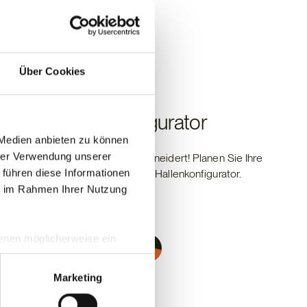
Über Cookies
Haas Hallenkonfigurator
 Medien anbieten zu können
hrer Verwendung unserer
Einfach, effizient und maßgeschneidert! Planen Sie Ihre
 führen diese Informationen
individuelle Halle mit dem Haas Hallenkonfigurator.
ie im Rahmen Ihrer Nutzung
 denen möglicherweise ein
Zum Hallenkonfigurator
hrer Daten in
ahmen getroffen werden.
Marketing