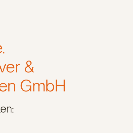
.
ver &
ien GmbH
en: