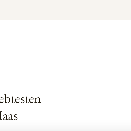
ebtesten
aas