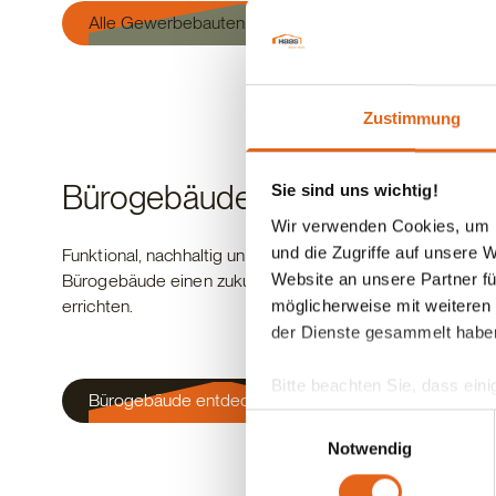
Alle Gewerbebauten entdecken
Zustimmung
Bürogebäude
Sie sind uns wichtig!
Wir verwenden Cookies, um I
und die Zugriffe auf unsere 
Funktional, nachhaltig und wirtschaftlich! Mit Haas
Website an unsere Partner fü
Bürogebäude einen zukunftsorientierten Arbeitsplatz
errichten.
möglicherweise mit weiteren
der Dienste gesammelt habe
Bitte beachten Sie, dass eini
Bürogebäude entdecken
anderes Datenschutzniveau bes
Einwilligungsauswahl
Übereinstimmung mit den ge
Notwendig
Sie geben Einwilligung zu u