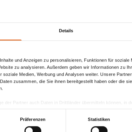
Details
Lagerhallen
nhalte und Anzeigen zu personalisieren, Funktionen für soziale
Website zu analysieren. Außerdem geben wir Informationen zu I
Die Lagerhallen von Haas bieten schnelle,
r soziale Medien, Werbung und Analysen weiter. Unsere Partner
wirtschaftliche und energieeffiziente Lösungen für Ihre
Lagerbedürfnisse.
 Daten zusammen, die Sie ihnen bereitgestellt haben oder die s
n.
ge der Partner auch Daten in Drittländer übermitteln können, in
Lagerallen entdecken
teht als in der EU. Wir stellen sicher, dass die Übermittlung I
ltenden Datenschutzgesetzen erfolgt und geeignete Schutzmaßn
Präferenzen
Statistiken
nseren Cookies, wenn Sie unsere Webseite weiterhin nutzen.