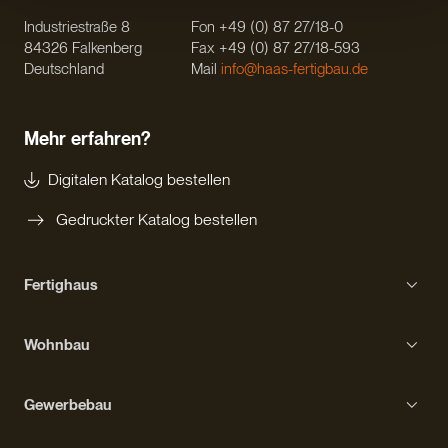
Industriestraße 8
Fon +49 (0) 87 27/18-0
84326 Falkenberg
Fax +49 (0) 87 27/18-593
Deutschland
Mail
info@haas-fertigbau.de
Mehr erfahren?
Digitalen Katalog bestellen
Gedruckter Katalog bestellen
Fertighaus
Einfamilienhaus
Wohnbau
Bungalow
Erfahrungen mit Haas
Kompakthaus
Gewerbebau
Bauprozess
Kubushaus
Gebäudetypen