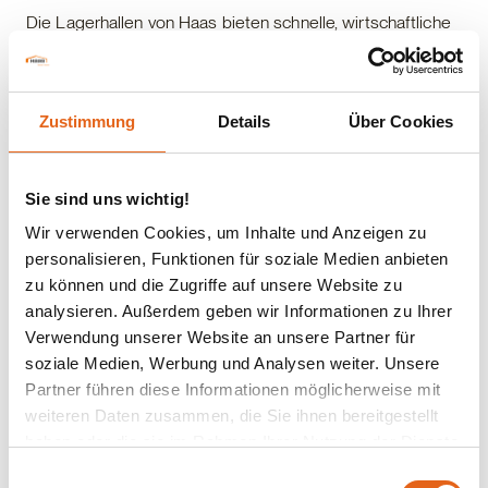
Die Lagerhallen von Haas bieten schnelle, wirtschaftliche
und energieeffiziente Lösungen für Ihre Lagerbedürfnisse.
Zustimmung
Details
Über Cookies
Lagerallen entdecken
Sie sind uns wichtig!
Haas Hallenkonfigurator
Wir verwenden Cookies, um Inhalte und Anzeigen zu
personalisieren, Funktionen für soziale Medien anbieten
Einfach, effizient und maßgeschneidert! Planen Sie Ihre
zu können und die Zugriffe auf unsere Website zu
individuelle Halle mit dem Haas Hallenkonfigurator.
analysieren. Außerdem geben wir Informationen zu Ihrer
Verwendung unserer Website an unsere Partner für
soziale Medien, Werbung und Analysen weiter. Unsere
Partner führen diese Informationen möglicherweise mit
Zum Hallenkonfigurator
weiteren Daten zusammen, die Sie ihnen bereitgestellt
haben oder die sie im Rahmen Ihrer Nutzung der Dienste
gesammelt haben.
Einwilligungsauswahl