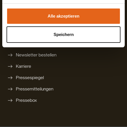
unsere Webseite weiterhin nutzen.
digitalen Katalog bestellen
Alle akzeptieren
gedruckten Katalog bestellen
Technikbroschüre
Speichern
Rückruf anfordern
Newsletter bestellen
Karriere
Pressespiegel
Pressemitteilungen
Pressebox