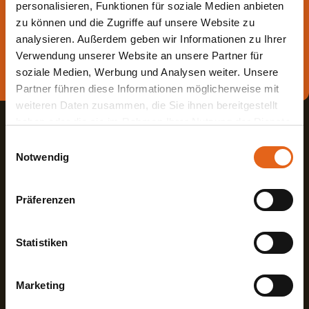
personalisieren, Funktionen für soziale Medien anbieten
Die beste Beratung ist die persönliche - von einem Haas
zu können und die Zugriffe auf unsere Website zu
Fachberater in Ihrer Nähe!
analysieren. Außerdem geben wir Informationen zu Ihrer
Verwendung unserer Website an unsere Partner für
Direkt Termin vereinbaren
soziale Medien, Werbung und Analysen weiter. Unsere
Partner führen diese Informationen möglicherweise mit
weiteren Daten zusammen, die Sie ihnen bereitgestellt
haben oder die sie im Rahmen Ihrer Nutzung der Dienste
gesammelt haben.
Einwilligungsauswahl
Notwendig
Bitte beachten Sie, dass einige der Partner auch Daten in
Drittländer übermitteln können, in denen möglicherweise
Haas Fertigbau GmbH
Präferenzen
ein anderes Datenschutzniveau besteht als in der EU.
Wir stellen sicher, dass die Übermittlung Ihrer Daten in
Industriestraße 8
Fon +498727180
Übereinstimmung mit den geltenden
84326 Falkenberg
Fax +49872718593
Statistiken
Datenschutzgesetzen erfolgt und geeignete
Deutschland
Mail
info@haas-fertigbau.de
Schutzmaßnahmen getroffen werden.
Marketing
Mehr erfahren?
Sie geben Einwilligung zu unseren Cookies, wenn Sie