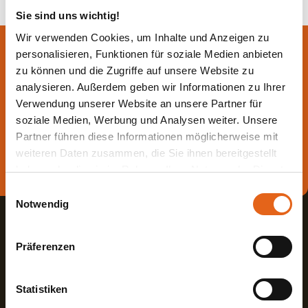
Sie sind uns wichtig!
Wir verwenden Cookies, um Inhalte und Anzeigen zu
Lassen Sie sich jetzt
personalisieren, Funktionen für soziale Medien anbieten
zu können und die Zugriffe auf unsere Website zu
beraten.
analysieren. Außerdem geben wir Informationen zu Ihrer
Verwendung unserer Website an unsere Partner für
Die beste Beratung ist die persönliche - von einem Haas
soziale Medien, Werbung und Analysen weiter. Unsere
Fachberater in Ihrer Nähe!
Partner führen diese Informationen möglicherweise mit
weiteren Daten zusammen, die Sie ihnen bereitgestellt
Direkt Termin vereinbaren
haben oder die sie im Rahmen Ihrer Nutzung der Dienste
gesammelt haben.
Einwilligungsauswahl
Notwendig
Bitte beachten Sie, dass einige der Partner auch Daten in
Drittländer übermitteln können, in denen möglicherweise
Präferenzen
ein anderes Datenschutzniveau besteht als in der EU.
Wir stellen sicher, dass die Übermittlung Ihrer Daten in
Übereinstimmung mit den geltenden
Statistiken
Haas Fertigbau GmbH
Datenschutzgesetzen erfolgt und geeignete