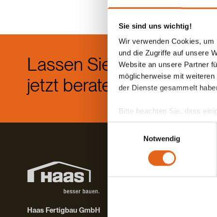
Sie sind uns wichtig!
Wir verwenden Cookies, um I
und die Zugriffe auf unsere 
Lassen Sie sich
Die b
Website an unsere Partner fü
einem
möglicherweise mit weiteren
jetzt beraten.
der Dienste gesammelt habe
Di
Bitte beachten Sie, dass eini
anderes Datenschutzniveau bes
Einwilligungsauswahl
Übereinstimmung mit den ge
Notwendig
Sie geben Einwilligung zu u
Haas Fertigbau GmbH