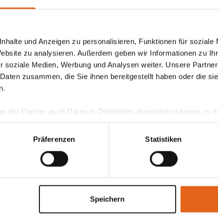
nhalte und Anzeigen zu personalisieren, Funktionen für soziale
Website zu analysieren. Außerdem geben wir Informationen zu I
este Beratung ist die persönliche - von
r soziale Medien, Werbung und Analysen weiter. Unsere Partner
 Haas Fachberater in Ihrer Nähe!
 Daten zusammen, die Sie ihnen bereitgestellt haben oder die s
n.
rekt Termin vereinbaren
ge der Partner auch Daten in Drittländer übermitteln können, in
teht als in der EU. Wir stellen sicher, dass die Übermittlung I
ltenden Datenschutzgesetzen erfolgt und geeignete Schutzmaßn
Präferenzen
Statistiken
nseren Cookies, wenn Sie unsere Webseite weiterhin nutzen.
Mehr erfahren?
digitalen Katalog bestellen
Speichern
Technikbroschüre