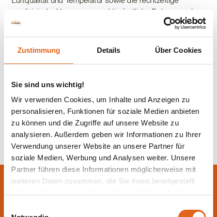
Luftqualität und Temperatur sowie die rechtzeitige
medizinische Versorgung und tierärztliche Betreuung der
Tiere.
Zustimmung
Details
Über Cookies
Ein gut geplanter und gepflegter Stall ist entscheidend für
eine artgerechte
Tierhaltung,
da er den Tieren Schutz,
Sicherheit und Komfort bietet und ihre natürlichen
Bedürfnisse erfüllt. Ein artgerechter Stall trägt dazu bei,
Sie sind uns wichtig!
Stress, Verhaltensstörungen und Krankheiten bei den
Wir verwenden Cookies, um Inhalte und Anzeigen zu
Tieren zu reduzieren und fördert deren Wohlbefinden und
personalisieren, Funktionen für soziale Medien anbieten
Produktivität.
zu können und die Zugriffe auf unsere Website zu
analysieren. Außerdem geben wir Informationen zu Ihrer
Verwendung unserer Website an unsere Partner für
soziale Medien, Werbung und Analysen weiter. Unsere
Partner führen diese Informationen möglicherweise mit
Lassen Sie sich jetzt
weiteren Daten zusammen, die Sie ihnen bereitgestellt
haben oder die sie im Rahmen Ihrer Nutzung der Dienste
beraten.
gesammelt haben.
Einwilligungsauswahl