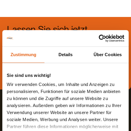
Lassen Sie sich jetzt
beraten.
Zustimmung
Details
Über Cookies
Die beste Beratung ist die persönliche - von einem Haas
Fachberater in Ihrer Nähe!
Sie sind uns wichtig!
Direkt Termin vereinbaren
Wir verwenden Cookies, um Inhalte und Anzeigen zu
personalisieren, Funktionen für soziale Medien anbieten
zu können und die Zugriffe auf unsere Website zu
analysieren. Außerdem geben wir Informationen zu Ihrer
Verwendung unserer Website an unsere Partner für
soziale Medien, Werbung und Analysen weiter. Unsere
Partner führen diese Informationen möglicherweise mit
Haas Fertigbau GmbH