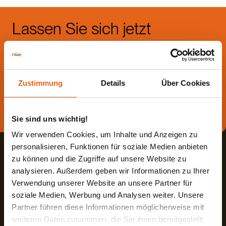
Lassen Sie sich jetzt
beraten.
Die beste Beratung ist die persönliche - von einem Haas
Zustimmung
Details
Über Cookies
Fachberater in Ihrer Nähe!
Direkt Termin vereinbaren
Sie sind uns wichtig!
Wir verwenden Cookies, um Inhalte und Anzeigen zu
personalisieren, Funktionen für soziale Medien anbieten
zu können und die Zugriffe auf unsere Website zu
analysieren. Außerdem geben wir Informationen zu Ihrer
Verwendung unserer Website an unsere Partner für
soziale Medien, Werbung und Analysen weiter. Unsere
Haas Fertigbau GmbH
Partner führen diese Informationen möglicherweise mit
weiteren Daten zusammen, die Sie ihnen bereitgestellt
Industriestraße 8
Fon +498727180