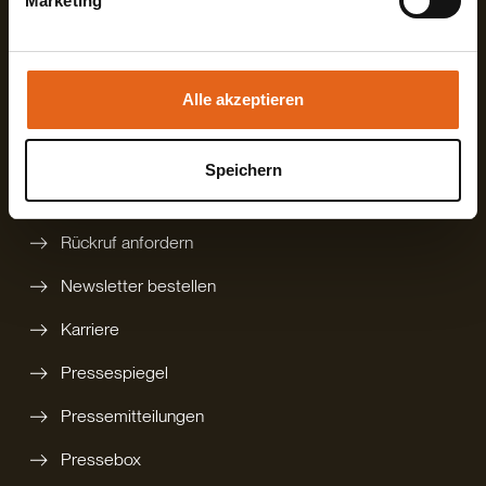
Marketing
Sie geben Einwilligung zu unseren Cookies, wenn Sie
unsere Webseite weiterhin nutzen.
Mehr erfahren?
Alle akzeptieren
digitalen Katalog bestellen
gedruckten Katalog bestellen
Speichern
Technikbroschüre
Rückruf anfordern
Newsletter bestellen
Karriere
Pressespiegel
Pressemitteilungen
Pressebox