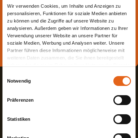
Lassen Sie sich jetzt
Wir verwenden Cookies, um Inhalte und Anzeigen zu
beraten.
personalisieren, Funktionen für soziale Medien anbieten
zu können und die Zugriffe auf unsere Website zu
analysieren. Außerdem geben wir Informationen zu Ihrer
Die beste Beratung ist die persönliche - von einem Haas
Verwendung unserer Website an unsere Partner für
Fachberater in Ihrer Nähe!
soziale Medien, Werbung und Analysen weiter. Unsere
Partner führen diese Informationen möglicherweise mit
Direkt Termin vereinbaren
weiteren Daten zusammen, die Sie ihnen bereitgestellt
haben oder die sie im Rahmen Ihrer Nutzung der Dienste
gesammelt haben.
Einwilligungsauswahl
Notwendig
Bitte beachten Sie, dass einige der Partner auch Daten in
Drittländer übermitteln können, in denen möglicherweise
Präferenzen
ein anderes Datenschutzniveau besteht als in der EU.
Wir stellen sicher, dass die Übermittlung Ihrer Daten in
Haas Fertigbau GmbH
Übereinstimmung mit den geltenden
Statistiken
Industriestraße 8
Fon +498727180
Datenschutzgesetzen erfolgt und geeignete
84326 Falkenberg
Fax +49872718593
Schutzmaßnahmen getroffen werden.
Deutschland
Mail
info@haas-fertigbau.de