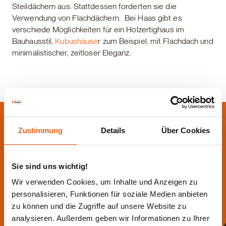
Steildächern aus. Stattdessen forderten sie die
Verwendung von Flachdächern. Bei Haas gibt es
verschiede Möglichkeiten für ein Holzertighaus im
Bauhausstil,
Kubushäuse
r zum Beispiel, mit Flachdach und
minimalistischer, zeitloser Eleganz.
Lassen Sie sich jetzt
Zustimmung
Details
Über Cookies
beraten.
Sie sind uns wichtig!
Die beste Beratung ist die persönliche - von einem Haas
Fachberater in Ihrer Nähe!
Wir verwenden Cookies, um Inhalte und Anzeigen zu
personalisieren, Funktionen für soziale Medien anbieten
Direkt Termin vereinbaren
zu können und die Zugriffe auf unsere Website zu
analysieren. Außerdem geben wir Informationen zu Ihrer