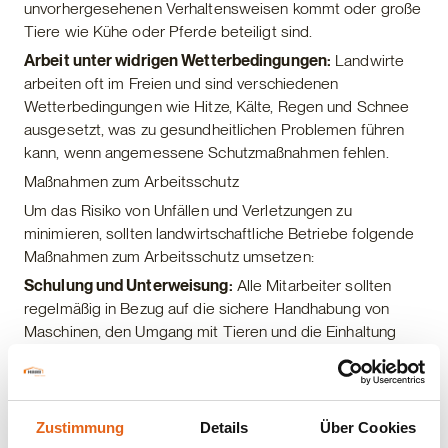
unvorhergesehenen Verhaltensweisen kommt oder große
Tiere wie Kühe oder Pferde beteiligt sind.
Arbeit unter widrigen Wetterbedingungen:
Landwirte
arbeiten oft im Freien und sind verschiedenen
Wetterbedingungen wie Hitze, Kälte, Regen und Schnee
ausgesetzt, was zu gesundheitlichen Problemen führen
kann, wenn angemessene Schutzmaßnahmen fehlen.
Maßnahmen zum Arbeitsschutz
Um das Risiko von Unfällen und Verletzungen zu
minimieren, sollten landwirtschaftliche Betriebe folgende
Maßnahmen zum Arbeitsschutz umsetzen:
Schulung und Unterweisung:
Alle Mitarbeiter sollten
regelmäßig in Bezug auf die sichere Handhabung von
Maschinen, den Umgang mit Tieren und die Einhaltung
von Sicherheitsverfahren geschult und unterwiesen
werden.
Einsatz von Schutzausrüstung:
Mitarbeiter sollten die
Zustimmung
Details
Über Cookies
erforderliche persönliche Schutzausrüstung wie Helme,