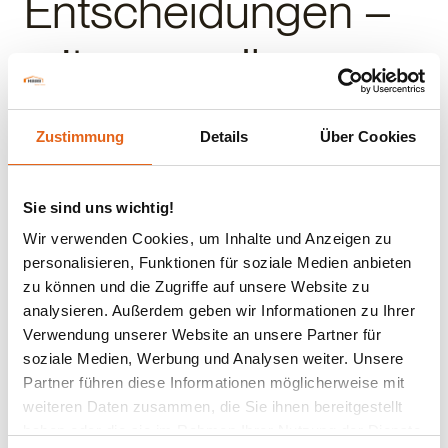
Entscheidungen –
mit uns an Ihrer
Seite!
Zustimmung
Details
Über Cookies
Unsere Fachberater sind in Ihrer Nähe und kennen die
lokalen Bauherren-Bedürfnisse. So gelingt es
Sie sind uns wichtig!
partnerschaftlich Ihr Lebensprojekt anzugehen. Scheuen
Wir verwenden Cookies, um Inhalte und Anzeigen zu
Sie sich nicht uns kennenzulernen - gerne digital oder vor
personalisieren, Funktionen für soziale Medien anbieten
Ort.
zu können und die Zugriffe auf unsere Website zu
analysieren. Außerdem geben wir Informationen zu Ihrer
Verwendung unserer Website an unsere Partner für
soziale Medien, Werbung und Analysen weiter. Unsere
Partner führen diese Informationen möglicherweise mit
weiteren Daten zusammen, die Sie ihnen bereitgestellt
haben oder die sie im Rahmen Ihrer Nutzung der Dienste